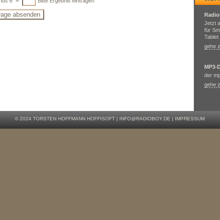
nus 6
=
Bitte Ergebnis eintragen
Radi
Jetzt 
für Sm
Tablet
gehe z
MP3-
der m
gehe z
© 2024
TORSTEN HOFFMANN HOFFISOFT
|
INFO@RADIOBOY.DE
|
IMPRESSUM