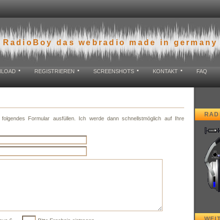
RadioBoy das webradio made in germany
LOAD
REGISTRIEREN
SCREENSHOTS
KONTAKT
FAQ
RAD
 folgendes Formular ausfüllen. Ich werde dann schnellstmöglich auf Ihre
WEI