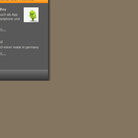
oBoy
auch als App
artphone und
u ...
DJ
p3-mixer made in germany
u ...