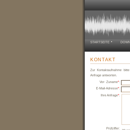
STARTSEITE
DOWN
KONTAKT
Zur Kontaktaufnahme bitte
Anfrage antworten.
Vor- Zuname
*
:
E-Mail-Adresse
*
:
Ihre Anfrage
*
:
Prüfziffer: